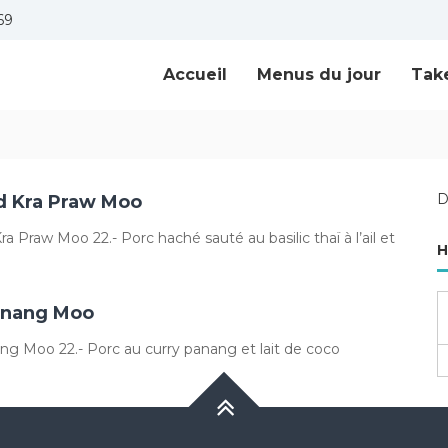
69
Accueil
Menus du jour
Tak
D
d Kra Praw Moo
ra Praw Moo 22.- Porc haché sauté au basilic thaï à l’ail et
H
anang Moo
ng Moo 22.- Porc au curry panang et lait de coco