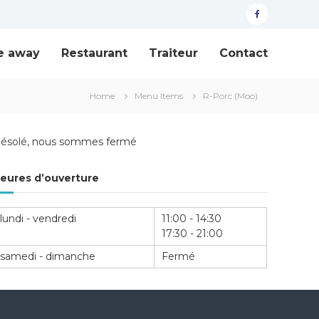
facebook
e away
Restaurant
Traiteur
Contact
Home
Menu Items
R-Porc (Moo)
ésolé, nous sommes fermé
eures d’ouverture
lundi - vendredi
11:00 - 14:30
17:30 - 21:00
samedi - dimanche
Fermé