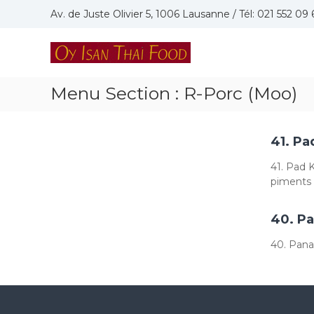
Skip
Av. de Juste Olivier 5, 1006 Lausanne / Tél: 021 552 09 
to
content
Oy
Isan
Thai
Menu Section :
R-Porc (Moo)
Food
Restaurant
thaïlandais
à
41. Pa
Lausanne
41. Pad K
piments
40. P
40. Pana