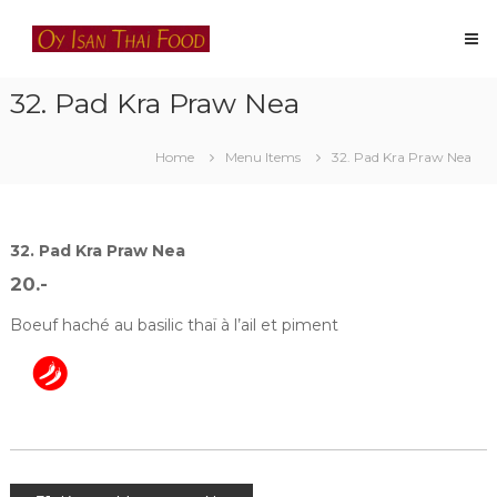
Skip
Oy
to
Isan
content
Thai
32. Pad Kra Praw Nea
Food
Restaurant
thaïlandais
Home
Menu Items
32. Pad Kra Praw Nea
à
Lausanne
32. Pad Kra Praw Nea
20.-
Boeuf haché au basilic thaï à l’ail et piment