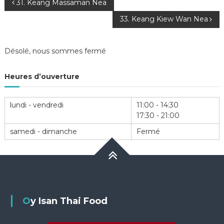
Navigation
31. Keang Massaman Nea
33. Keang Kiew Wan Nea
de
l’article
Désolé, nous sommes fermé
Heures d’ouverture
lundi - vendredi
11:00 - 14:30
17:30 - 21:00
samedi - dimanche
Fermé
Oy Isan Thai Food