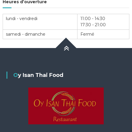
Heures d’ouverture
lundi - vendredi
11:00 - 14:30
17:30 - 21:00
samedi - dimanche
Fermé
Oy Isan Thai Food