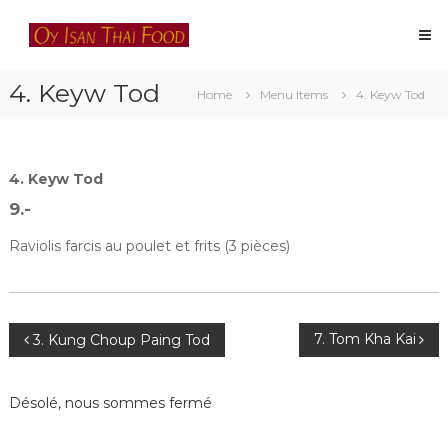
Skip
Oy
to
Isan
content
Thai
4. Keyw Tod
Food
Home
Menu Items
4. Keyw Tod
Restaurant
thaïlandais
à
Lausanne
4. Keyw Tod
9.-
Raviolis farcis au poulet et frits (3 pièces)
Navigation
7. Tom Kha Kai
3. Kung Choup Paing Tod
de
Désolé, nous sommes fermé
l’article