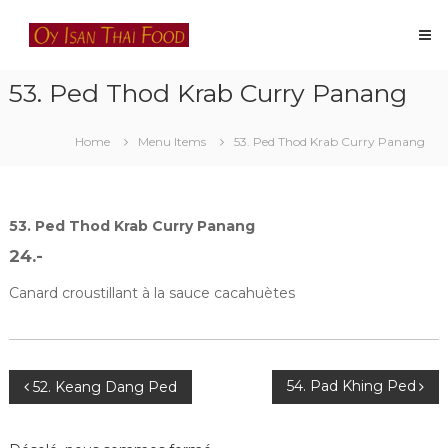
Skip
Oy
to
Isan
content
Thai
53. Ped Thod Krab Curry Panang
Food
Restaurant
thaïlandais
Home
Menu Items
53. Ped Thod Krab Curry Panang
à
Lausanne
53. Ped Thod Krab Curry Panang
24.-
Canard croustillant à la sauce cacahuètes
Navigation
54. Pad Khing Ped
52. Keang Dang Ped
de