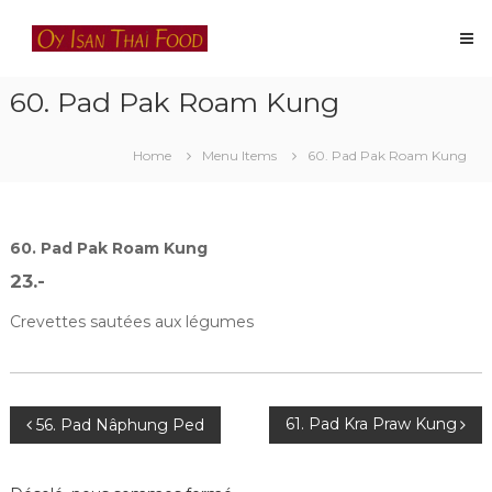
Skip
Oy
to
Isan
content
Thai
60. Pad Pak Roam Kung
Food
Restaurant
thaïlandais
Home
Menu Items
60. Pad Pak Roam Kung
à
Lausanne
60. Pad Pak Roam Kung
23.-
Crevettes sautées aux légumes
Navigation
61. Pad Kra Praw Kung
56. Pad Nâphung Ped
de