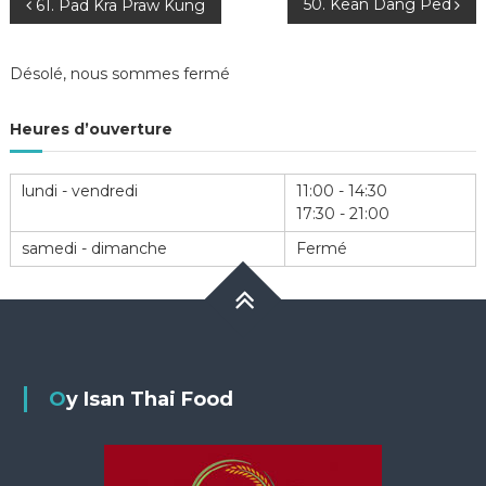
Navigation
50. Kean Dang Ped
61. Pad Kra Praw Kung
de
Désolé, nous sommes fermé
l’article
Heures d’ouverture
lundi - vendredi
11:00 - 14:30
17:30 - 21:00
samedi - dimanche
Fermé
Oy Isan Thai Food