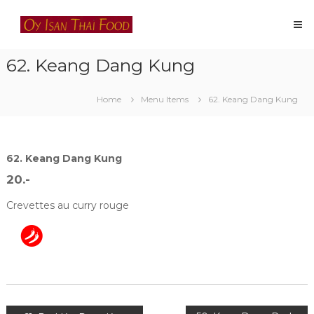
Skip
Oy
to
Isan
content
Thai
62. Keang Dang Kung
Food
Restaurant
thaïlandais
Home
Menu Items
62. Keang Dang Kung
à
Lausanne
62. Keang Dang Kung
20.-
Crevettes au curry rouge