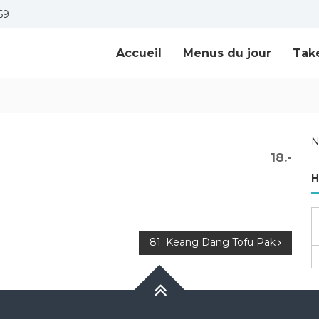
69
Accueil
Menus du jour
Tak
N
18.-
H
81. Keang Dang Tofu Pak