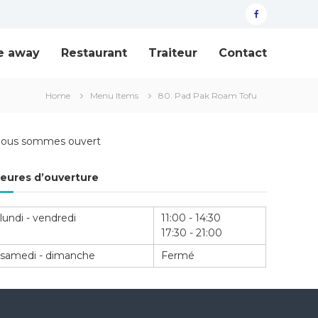
facebook
e away
Restaurant
Traiteur
Contact
Home
Menu Items
80. Pad Pak Roam Tofu
ous sommes ouvert
eures d’ouverture
lundi - vendredi
11:00 - 14:30
17:30 - 21:00
samedi - dimanche
Fermé