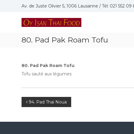
Skip
Av. de Juste Olivier 5, 1006 Lausanne / Tél: 021 552 09 
to
content
Oy
Isan
Thai
80. Pad Pak Roam Tofu
Food
Restaurant
thaïlandais
à
80. Pad Pak Roam Tofu
Lausanne
Tofu sauté aux légumes
Navigation
94. Pad Thaï Noua
de
l’article