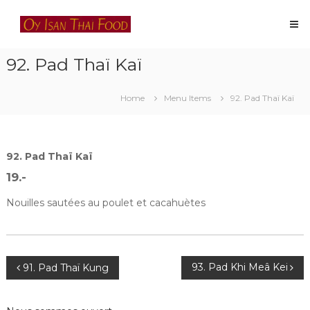
Skip
Oy
to
Isan
content
Thai
92. Pad Thaï Kaï
Food
Restaurant
thaïlandais
Home
Menu Items
92. Pad Thaï Kaï
à
Lausanne
92. Pad Thaï Kaï
19.-
Nouilles sautées au poulet et cacahuètes
Navigation
93. Pad Khi Meâ Kei
91. Pad Thaï Kung
de