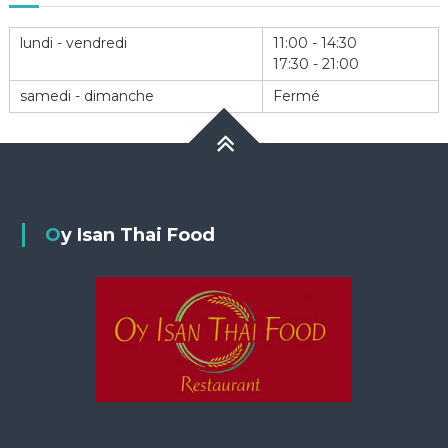
lundi - vendredi
11:00 - 14:30
17:30 - 21:00
samedi - dimanche
Fermé
Oy Isan Thai Food