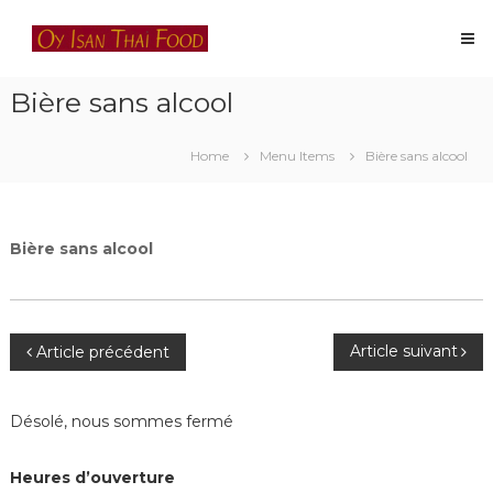
Skip
Oy
to
Isan
content
Thai
Bière sans alcool
Food
Restaurant
thaïlandais
Home
Menu Items
Bière sans alcool
à
Lausanne
Bière sans alcool
Navigation
Article suivant
Article précédent
de
Désolé, nous sommes fermé
l’article
Heures d’ouverture