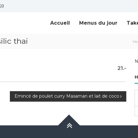
69
Accueil
Menus du jour
Tak
lic thai
H
N
21.-
H
Emincé de poulet curry Masaman et lait de coco