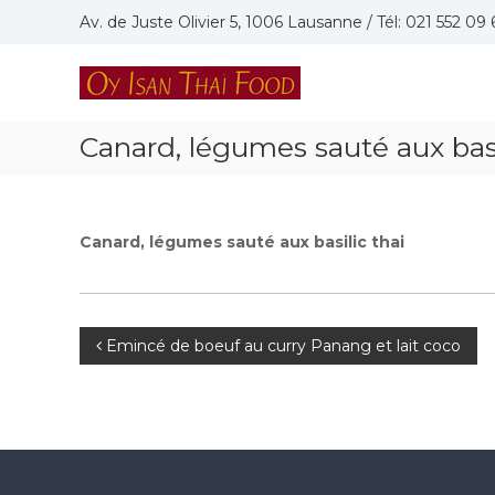
Skip
Av. de Juste Olivier 5, 1006 Lausanne / Tél: 021 552 09 
to
content
Oy
Isan
Thai
Canard, légumes sauté aux basi
Food
Restaurant
thaïlandais
à
Canard, légumes sauté aux basilic thai
Lausanne
Navigation
Emincé de boeuf au curry Panang et lait coco
de
l’article