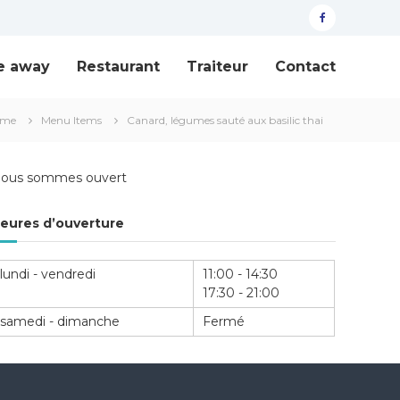
facebook
e away
Restaurant
Traiteur
Contact
ome
Menu Items
Canard, légumes sauté aux basilic thai
ous sommes ouvert
eures d’ouverture
lundi - vendredi
11:00 - 14:30
17:30 - 21:00
samedi - dimanche
Fermé