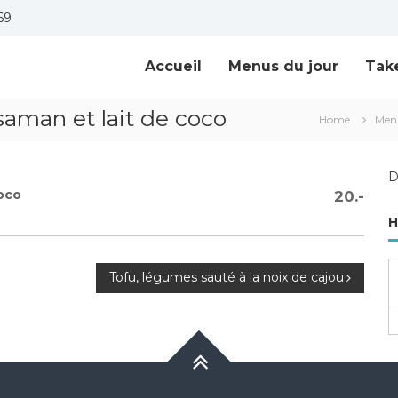
69
Accueil
Menus du jour
Tak
saman et lait de coco
Home
Men
D
oco
20.-
H
Tofu, légumes sauté à la noix de cajou