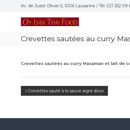
Skip
Av. de Juste Olivier 5, 1006 Lausanne / Tél: 021 552 09 
to
content
Oy
Isan
Thai
Crevettes sautées au curry Ma
Food
Restaurant
thaïlandais
à
Crevettes sautées au curry Masaman et lait de c
Lausanne
Navigation
Crevettes sauté à la sauce aigre doux
de
l’article