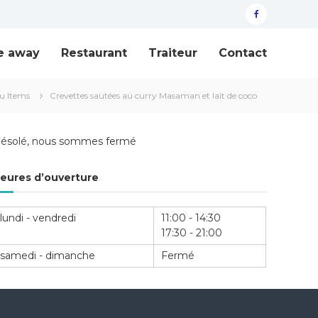
facebook
e away
Restaurant
Traiteur
Contact
u Items
Crevettes sautées au curry Masaman et lait de coco
ésolé, nous sommes fermé
eures d’ouverture
lundi - vendredi
11:00 - 14:30
17:30 - 21:00
samedi - dimanche
Fermé