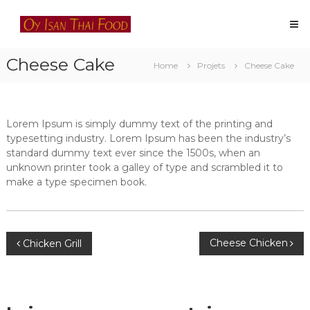
Skip
Oy
to
Isan
content
Thai
Cheese Cake
Food
Home
Projets
Cheese Cake
Restaurant
thaïlandais
à
Lausanne
Lorem Ipsum is simply dummy text of the printing and
typesetting industry. Lorem Ipsum has been the industry’s
standard dummy text ever since the 1500s, when an
unknown printer took a galley of type and scrambled it to
make a type specimen book.
Navigation
Cheese Chicken
Chicken Grill
de
l’article