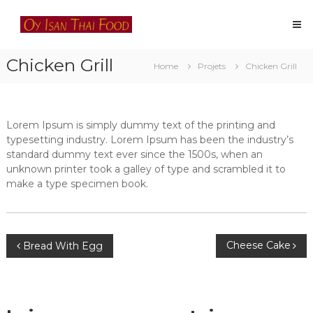
Skip
Oy
to
Isan
content
Thai
Chicken Grill
Food
Home
Projets
Chicken Grill
Restaurant
thaïlandais
à
Lausanne
Lorem Ipsum is simply dummy text of the printing and
typesetting industry. Lorem Ipsum has been the industry’s
standard dummy text ever since the 1500s, when an
unknown printer took a galley of type and scrambled it to
make a type specimen book.
Navigation
Cheese Cake
Bread With Egg
de
l’article